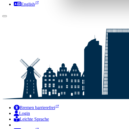
English
Bremen barrierefrei
Login
Leichte Sprache
Zur Deutschen Gebärdensprache