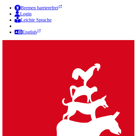
Bremen barrierefrei
Login
Leichte Sprache
Zur Deutschen Gebärdensprache
English