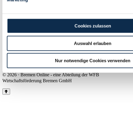
Land Bremen
Instagram
Pinterest
Facebook
Tiktok
Youtube
Impressum & Kontakt
Cookies zulassen
Barrierefreiheit
Produkte & Mediadaten
Presse
Auswahl erlauben
Über uns
Inhaltsübersicht
Nutzungsbedingungen
Nur notwendige Cookies verwenden
Datenschutz
© 2026 · Bremen Online - eine Abteilung der WFB
Wirtschaftsförderung Bremen GmbH