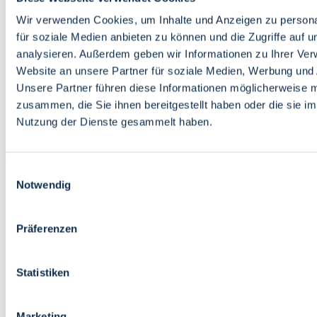
Bildung
Wirtschaft
Wir verwenden Cookies, um Inhalte und Anzeigen zu persona
Wissenschaft
für soziale Medien anbieten zu können und die Zugriffe auf 
Marktplatz
analysieren. Außerdem geben wir Informationen zu Ihrer Ve
Website an unsere Partner für soziale Medien, Werbung und 
Bremen barrierefrei
Login
Unsere Partner führen diese Informationen möglicherweise m
Leichte Sprache
zusammen, die Sie ihnen bereitgestellt haben oder die sie i
Zur Deutschen Gebärdensprache
Nutzung der Dienste gesammelt haben.
English
Einwilligungsauswahl
Notwendig
Präferenzen
Bremen barrierefrei
Login
Statistiken
Leichte Sprache
Zur Deutschen Gebärdensprache
English
Marketing