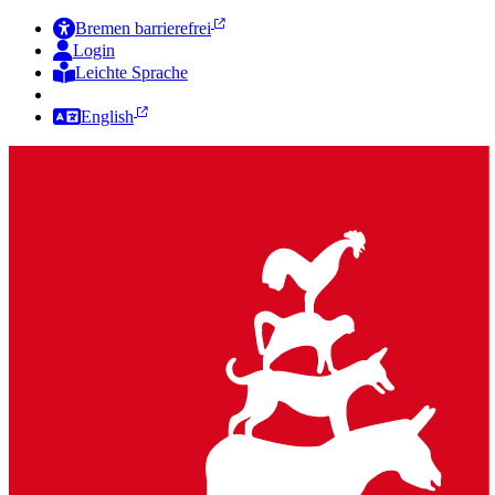
Bremen barrierefrei
Login
Leichte Sprache
Zur Deutschen Gebärdensprache
English