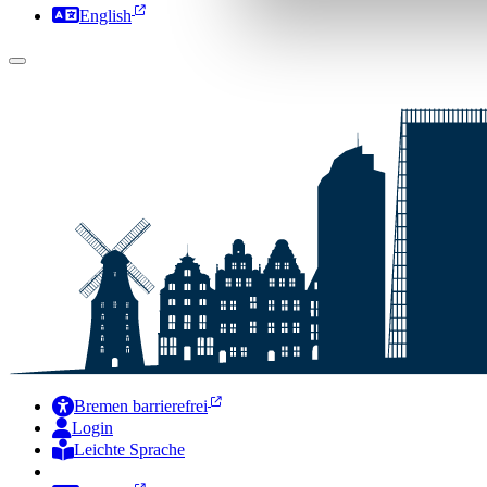
English
Bremen barrierefrei
Login
Leichte Sprache
Zur Deutschen Gebärdensprache