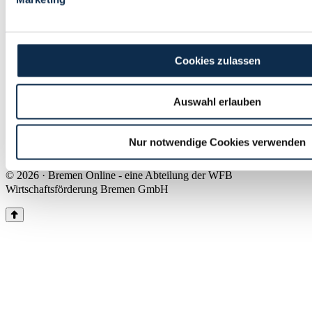
Land Bremen
Instagram
Pinterest
Facebook
Tiktok
Youtube
Impressum & Kontakt
Cookies zulassen
Barrierefreiheit
Produkte & Mediadaten
Presse
Auswahl erlauben
Über uns
Inhaltsübersicht
Nutzungsbedingungen
Nur notwendige Cookies verwenden
Datenschutz
© 2026 · Bremen Online - eine Abteilung der WFB
Wirtschaftsförderung Bremen GmbH