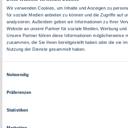
Bildung
Wirtschaft
Wir verwenden Cookies, um Inhalte und Anzeigen zu persona
Wissenschaft
für soziale Medien anbieten zu können und die Zugriffe auf 
Marktplatz
analysieren. Außerdem geben wir Informationen zu Ihrer Ve
Website an unsere Partner für soziale Medien, Werbung und 
Bremen barrierefrei
Login
Unsere Partner führen diese Informationen möglicherweise m
Leichte Sprache
zusammen, die Sie ihnen bereitgestellt haben oder die sie i
Zur Deutschen Gebärdensprache
Nutzung der Dienste gesammelt haben.
English
Einwilligungsauswahl
Notwendig
Präferenzen
Bremen barrierefrei
Login
Statistiken
Leichte Sprache
Zur Deutschen Gebärdensprache
English
Marketing