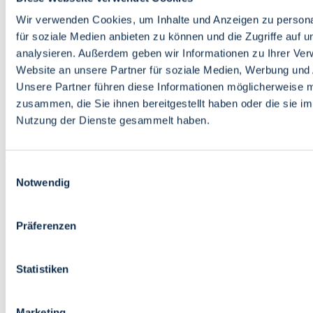
Bildung
Wirtschaft
Wir verwenden Cookies, um Inhalte und Anzeigen zu persona
Wissenschaft
für soziale Medien anbieten zu können und die Zugriffe auf 
Marktplatz
analysieren. Außerdem geben wir Informationen zu Ihrer Ve
Website an unsere Partner für soziale Medien, Werbung und 
Bremen barrierefrei
Login
Unsere Partner führen diese Informationen möglicherweise m
Leichte Sprache
zusammen, die Sie ihnen bereitgestellt haben oder die sie i
Zur Deutschen Gebärdensprache
Nutzung der Dienste gesammelt haben.
English
Einwilligungsauswahl
Notwendig
Präferenzen
Bremen barrierefrei
Login
Statistiken
Leichte Sprache
Zur Deutschen Gebärdensprache
English
Marketing