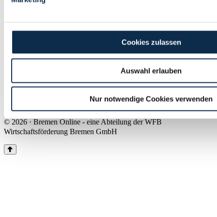
Land Bremen
Instagram
Pinterest
Facebook
Tiktok
Youtube
Impressum & Kontakt
Cookies zulassen
Barrierefreiheit
Produkte & Mediadaten
Presse
Auswahl erlauben
Über uns
Inhaltsübersicht
Nutzungsbedingungen
Nur notwendige Cookies verwenden
Datenschutz
© 2026 · Bremen Online - eine Abteilung der WFB
Wirtschaftsförderung Bremen GmbH