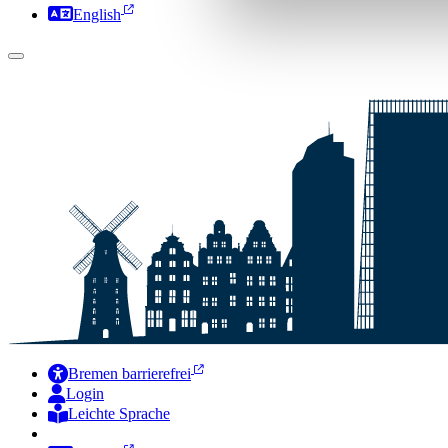
English
Bremen barrierefrei
Login
Leichte Sprache
Zur Deutschen Gebärdensprache