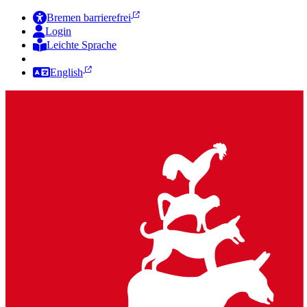
Bremen barrierefrei
Login
Leichte Sprache
Zur Deutschen Gebärdensprache
English