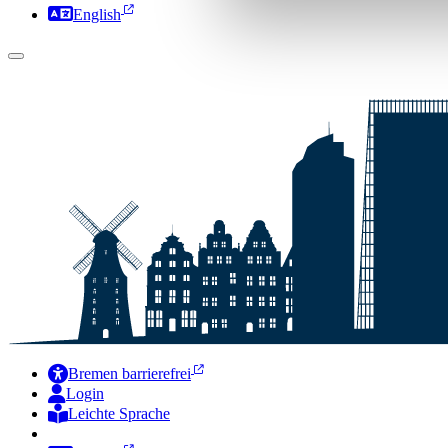
English
Bremen barrierefrei
Login
Leichte Sprache
Zur Deutschen Gebärdensprache