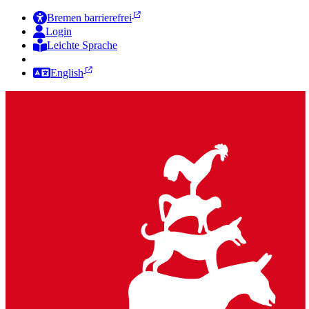
Bremen barrierefrei
Login
Leichte Sprache
Zur Deutschen Gebärdensprache
English