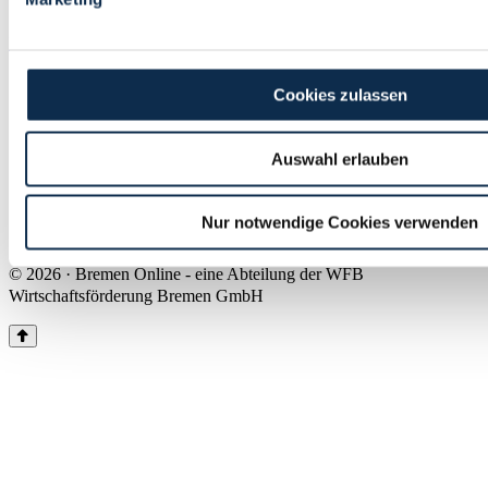
Land Bremen
Instagram
Pinterest
Facebook
Tiktok
Youtube
Impressum & Kontakt
Cookies zulassen
Barrierefreiheit
Produkte & Mediadaten
Presse
Auswahl erlauben
Über uns
Inhaltsübersicht
Nutzungsbedingungen
Nur notwendige Cookies verwenden
Datenschutz
© 2026 · Bremen Online - eine Abteilung der WFB
Wirtschaftsförderung Bremen GmbH