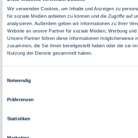
Bildung
Wirtschaft
Wir verwenden Cookies, um Inhalte und Anzeigen zu persona
Wissenschaft
für soziale Medien anbieten zu können und die Zugriffe auf 
Marktplatz
analysieren. Außerdem geben wir Informationen zu Ihrer Ve
Website an unsere Partner für soziale Medien, Werbung und 
Bremen barrierefrei
Login
Unsere Partner führen diese Informationen möglicherweise m
Leichte Sprache
zusammen, die Sie ihnen bereitgestellt haben oder die sie i
Zur Deutschen Gebärdensprache
Nutzung der Dienste gesammelt haben.
English
Einwilligungsauswahl
Notwendig
Präferenzen
Bremen barrierefrei
Login
Statistiken
Leichte Sprache
Zur Deutschen Gebärdensprache
English
Marketing