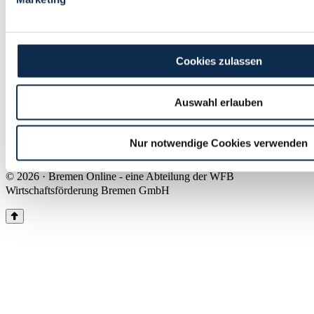
Land Bremen
Instagram
Pinterest
Facebook
Tiktok
Youtube
Impressum & Kontakt
Cookies zulassen
Barrierefreiheit
Produkte & Mediadaten
Presse
Auswahl erlauben
Über uns
Inhaltsübersicht
Nutzungsbedingungen
Nur notwendige Cookies verwenden
Datenschutz
© 2026 · Bremen Online - eine Abteilung der WFB
Wirtschaftsförderung Bremen GmbH