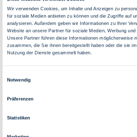
Bildung
Wirtschaft
Wir verwenden Cookies, um Inhalte und Anzeigen zu persona
Wissenschaft
für soziale Medien anbieten zu können und die Zugriffe auf 
Marktplatz
analysieren. Außerdem geben wir Informationen zu Ihrer Ve
Website an unsere Partner für soziale Medien, Werbung und 
Bremen barrierefrei
Login
Unsere Partner führen diese Informationen möglicherweise m
Leichte Sprache
zusammen, die Sie ihnen bereitgestellt haben oder die sie i
Zur Deutschen Gebärdensprache
Nutzung der Dienste gesammelt haben.
English
Einwilligungsauswahl
Notwendig
Präferenzen
Bremen barrierefrei
Login
Statistiken
Leichte Sprache
Zur Deutschen Gebärdensprache
English
Marketing