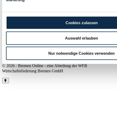
Land Bremen
Instagram
Pinterest
Facebook
Tiktok
Youtube
Impressum & Kontakt
Cookies zulassen
Barrierefreiheit
Produkte & Mediadaten
Presse
Auswahl erlauben
Über uns
Inhaltsübersicht
Nutzungsbedingungen
Nur notwendige Cookies verwenden
Datenschutz
© 2026 · Bremen Online - eine Abteilung der WFB
Wirtschaftsförderung Bremen GmbH