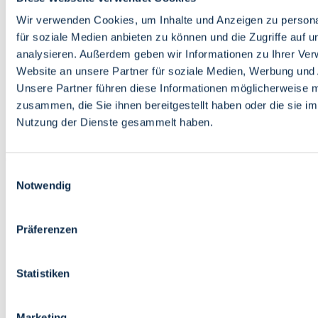
Bildung
Wirtschaft
Wir verwenden Cookies, um Inhalte und Anzeigen zu persona
Wissenschaft
für soziale Medien anbieten zu können und die Zugriffe auf 
Marktplatz
analysieren. Außerdem geben wir Informationen zu Ihrer Ve
Website an unsere Partner für soziale Medien, Werbung und 
Bremen barrierefrei
Login
Unsere Partner führen diese Informationen möglicherweise m
Leichte Sprache
zusammen, die Sie ihnen bereitgestellt haben oder die sie i
Zur Deutschen Gebärdensprache
Nutzung der Dienste gesammelt haben.
English
Einwilligungsauswahl
Notwendig
Präferenzen
Bremen barrierefrei
Login
Statistiken
Leichte Sprache
Zur Deutschen Gebärdensprache
English
Marketing