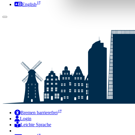
English
Bremen barrierefrei
Login
Leichte Sprache
Zur Deutschen Gebärdensprache