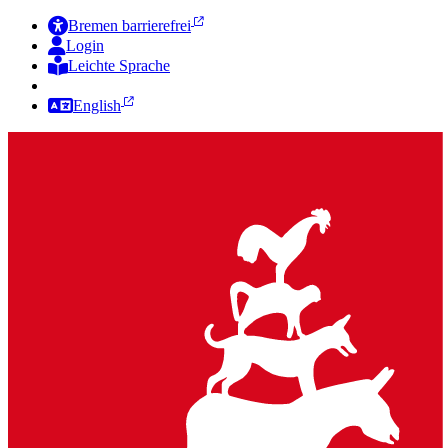
Bremen barrierefrei
Login
Leichte Sprache
Zur Deutschen Gebärdensprache
English