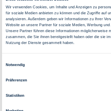
Bildung
Wirtschaft
Wir verwenden Cookies, um Inhalte und Anzeigen zu persona
Wissenschaft
für soziale Medien anbieten zu können und die Zugriffe auf 
Marktplatz
analysieren. Außerdem geben wir Informationen zu Ihrer Ve
Website an unsere Partner für soziale Medien, Werbung und 
Bremen barrierefrei
Login
Unsere Partner führen diese Informationen möglicherweise m
Leichte Sprache
zusammen, die Sie ihnen bereitgestellt haben oder die sie i
Zur Deutschen Gebärdensprache
Nutzung der Dienste gesammelt haben.
English
Einwilligungsauswahl
Notwendig
Präferenzen
Bremen barrierefrei
Login
Statistiken
Leichte Sprache
Zur Deutschen Gebärdensprache
English
Marketing