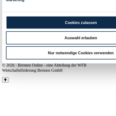
Land Bremen
Instagram
Pinterest
Facebook
Tiktok
Youtube
Impressum & Kontakt
Cookies zulassen
Barrierefreiheit
Produkte & Mediadaten
Presse
Auswahl erlauben
Über uns
Inhaltsübersicht
Nutzungsbedingungen
Nur notwendige Cookies verwenden
Datenschutz
© 2026 · Bremen Online - eine Abteilung der WFB
Wirtschaftsförderung Bremen GmbH