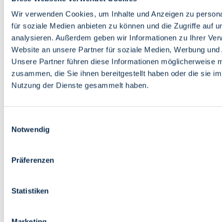
Bildung
Wirtschaft
Wir verwenden Cookies, um Inhalte und Anzeigen zu persona
Wissenschaft
für soziale Medien anbieten zu können und die Zugriffe auf 
Marktplatz
analysieren. Außerdem geben wir Informationen zu Ihrer Ve
Website an unsere Partner für soziale Medien, Werbung und 
Bremen barrierefrei
Login
Unsere Partner führen diese Informationen möglicherweise m
Leichte Sprache
zusammen, die Sie ihnen bereitgestellt haben oder die sie i
Zur Deutschen Gebärdensprache
Nutzung der Dienste gesammelt haben.
English
Einwilligungsauswahl
Notwendig
Präferenzen
Bremen barrierefrei
Login
Statistiken
Leichte Sprache
Zur Deutschen Gebärdensprache
English
Marketing