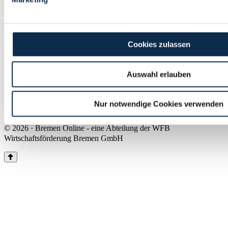
Land Bremen
Instagram
Pinterest
Facebook
Tiktok
Youtube
Impressum & Kontakt
Cookies zulassen
Barrierefreiheit
Produkte & Mediadaten
Presse
Auswahl erlauben
Über uns
Inhaltsübersicht
Nutzungsbedingungen
Nur notwendige Cookies verwenden
Datenschutz
© 2026 · Bremen Online - eine Abteilung der WFB
Wirtschaftsförderung Bremen GmbH