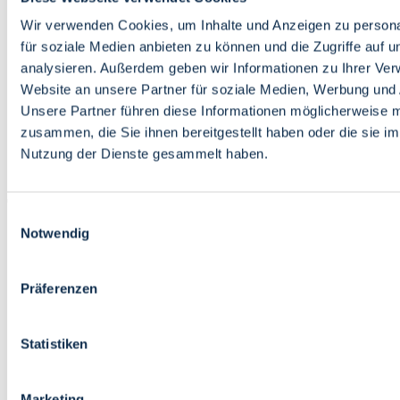
Bildung
Wirtschaft
Wir verwenden Cookies, um Inhalte und Anzeigen zu persona
Wissenschaft
für soziale Medien anbieten zu können und die Zugriffe auf 
Marktplatz
analysieren. Außerdem geben wir Informationen zu Ihrer Ve
Website an unsere Partner für soziale Medien, Werbung und 
Bremen barrierefrei
Login
Unsere Partner führen diese Informationen möglicherweise m
Leichte Sprache
zusammen, die Sie ihnen bereitgestellt haben oder die sie i
Zur Deutschen Gebärdensprache
Nutzung der Dienste gesammelt haben.
English
Einwilligungsauswahl
Notwendig
Präferenzen
Bremen barrierefrei
Login
Statistiken
Leichte Sprache
Zur Deutschen Gebärdensprache
English
Marketing