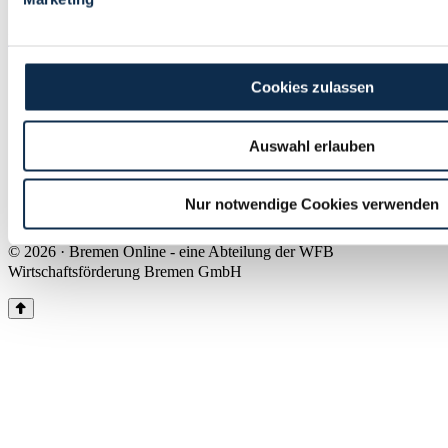
Land Bremen
Instagram
Pinterest
Facebook
Tiktok
Youtube
Impressum & Kontakt
Cookies zulassen
Barrierefreiheit
Produkte & Mediadaten
Presse
Auswahl erlauben
Über uns
Inhaltsübersicht
Nutzungsbedingungen
Nur notwendige Cookies verwenden
Datenschutz
© 2026 · Bremen Online - eine Abteilung der WFB
Wirtschaftsförderung Bremen GmbH