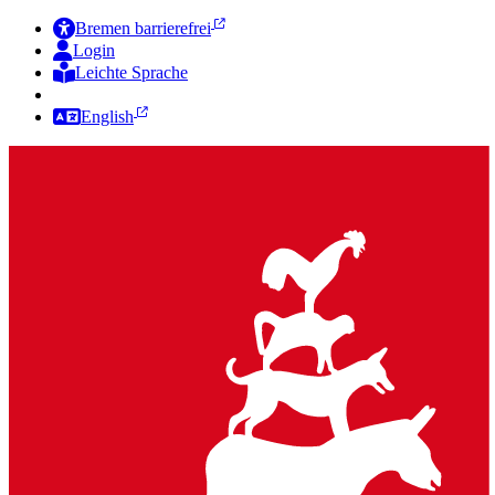
Bremen barrierefrei
Login
Leichte Sprache
Zur Deutschen Gebärdensprache
English