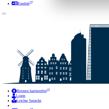
English
Bremen barrierefrei
Login
Leichte Sprache
Zur Deutschen Gebärdensprache