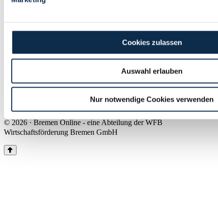
Land Bremen
Instagram
Pinterest
Facebook
Tiktok
Youtube
Impressum & Kontakt
Cookies zulassen
Barrierefreiheit
Produkte & Mediadaten
Presse
Auswahl erlauben
Über uns
Inhaltsübersicht
Nutzungsbedingungen
Nur notwendige Cookies verwenden
Datenschutz
© 2026 · Bremen Online - eine Abteilung der WFB
Wirtschaftsförderung Bremen GmbH