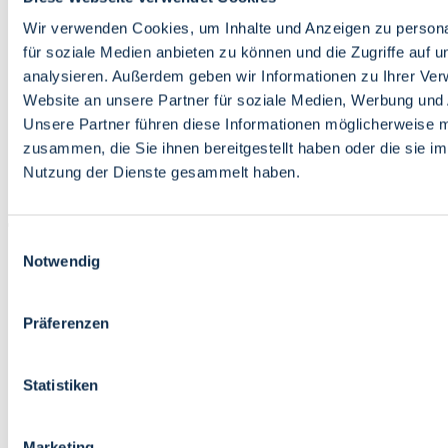
Bildung
Wirtschaft
Wir verwenden Cookies, um Inhalte und Anzeigen zu persona
Wissenschaft
für soziale Medien anbieten zu können und die Zugriffe auf 
Marktplatz
analysieren. Außerdem geben wir Informationen zu Ihrer Ve
Website an unsere Partner für soziale Medien, Werbung und 
Bremen barrierefrei
Login
Unsere Partner führen diese Informationen möglicherweise m
Leichte Sprache
zusammen, die Sie ihnen bereitgestellt haben oder die sie i
Zur Deutschen Gebärdensprache
Nutzung der Dienste gesammelt haben.
English
Einwilligungsauswahl
Notwendig
Präferenzen
Bremen barrierefrei
Login
Statistiken
Leichte Sprache
Zur Deutschen Gebärdensprache
English
Marketing