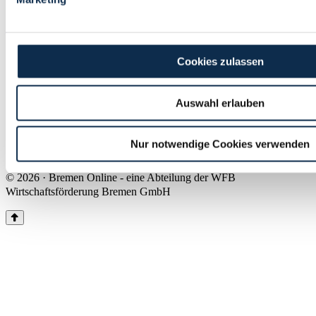
Land Bremen
Instagram
Pinterest
Facebook
Tiktok
Youtube
Impressum & Kontakt
Cookies zulassen
Barrierefreiheit
Produkte & Mediadaten
Presse
Auswahl erlauben
Über uns
Inhaltsübersicht
Nutzungsbedingungen
Nur notwendige Cookies verwenden
Datenschutz
© 2026 · Bremen Online - eine Abteilung der WFB
Wirtschaftsförderung Bremen GmbH