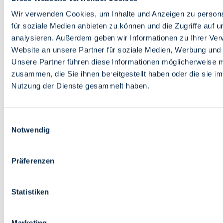
Bildung
Wirtschaft
Wir verwenden Cookies, um Inhalte und Anzeigen zu persona
Wissenschaft
für soziale Medien anbieten zu können und die Zugriffe auf 
Marktplatz
analysieren. Außerdem geben wir Informationen zu Ihrer Ve
Website an unsere Partner für soziale Medien, Werbung und 
Bremen barrierefrei
Login
Unsere Partner führen diese Informationen möglicherweise m
Leichte Sprache
zusammen, die Sie ihnen bereitgestellt haben oder die sie i
Zur Deutschen Gebärdensprache
Nutzung der Dienste gesammelt haben.
English
Einwilligungsauswahl
Notwendig
Präferenzen
Bremen barrierefrei
Login
Statistiken
Leichte Sprache
Zur Deutschen Gebärdensprache
English
Marketing