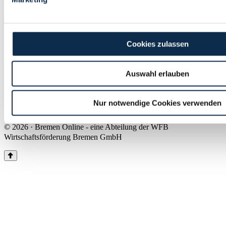
Land Bremen
Instagram
Pinterest
Facebook
Tiktok
Youtube
Impressum & Kontakt
Cookies zulassen
Barrierefreiheit
Produkte & Mediadaten
Presse
Auswahl erlauben
Über uns
Inhaltsübersicht
Nutzungsbedingungen
Nur notwendige Cookies verwenden
Datenschutz
© 2026 · Bremen Online - eine Abteilung der WFB
Wirtschaftsförderung Bremen GmbH