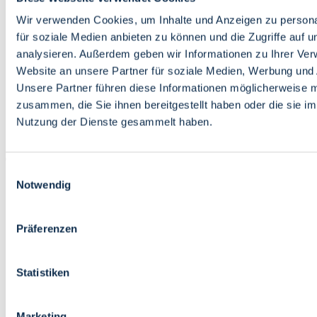
Bildung
Wirtschaft
Wir verwenden Cookies, um Inhalte und Anzeigen zu persona
Wissenschaft
für soziale Medien anbieten zu können und die Zugriffe auf 
Marktplatz
analysieren. Außerdem geben wir Informationen zu Ihrer Ve
Website an unsere Partner für soziale Medien, Werbung und 
Bremen barrierefrei
Login
Unsere Partner führen diese Informationen möglicherweise m
Leichte Sprache
zusammen, die Sie ihnen bereitgestellt haben oder die sie i
Zur Deutschen Gebärdensprache
Nutzung der Dienste gesammelt haben.
English
Einwilligungsauswahl
Notwendig
Präferenzen
Bremen barrierefrei
Login
Statistiken
Leichte Sprache
Zur Deutschen Gebärdensprache
English
Marketing