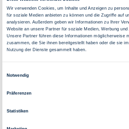
Bildung
Wirtschaft
Wir verwenden Cookies, um Inhalte und Anzeigen zu persona
Wissenschaft
für soziale Medien anbieten zu können und die Zugriffe auf 
Marktplatz
analysieren. Außerdem geben wir Informationen zu Ihrer Ve
Website an unsere Partner für soziale Medien, Werbung und 
Bremen barrierefrei
Login
Unsere Partner führen diese Informationen möglicherweise m
Leichte Sprache
zusammen, die Sie ihnen bereitgestellt haben oder die sie i
Zur Deutschen Gebärdensprache
Nutzung der Dienste gesammelt haben.
English
Einwilligungsauswahl
Notwendig
Präferenzen
Bremen barrierefrei
Login
Statistiken
Leichte Sprache
Zur Deutschen Gebärdensprache
English
Marketing