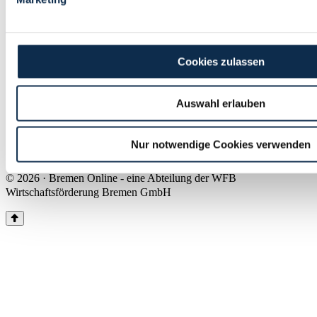
Land Bremen
Instagram
Pinterest
Facebook
Tiktok
Youtube
Impressum & Kontakt
Cookies zulassen
Barrierefreiheit
Produkte & Mediadaten
Presse
Auswahl erlauben
Über uns
Inhaltsübersicht
Nutzungsbedingungen
Nur notwendige Cookies verwenden
Datenschutz
© 2026 · Bremen Online - eine Abteilung der WFB
Wirtschaftsförderung Bremen GmbH