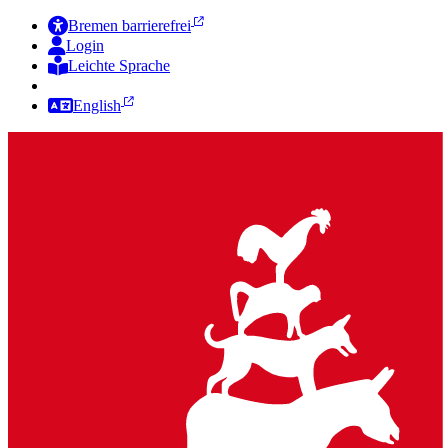
Bremen barrierefrei
Login
Leichte Sprache
Zur Deutschen Gebärdensprache
English