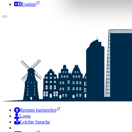
English
Bremen barrierefrei
Login
Leichte Sprache
Zur Deutschen Gebärdensprache