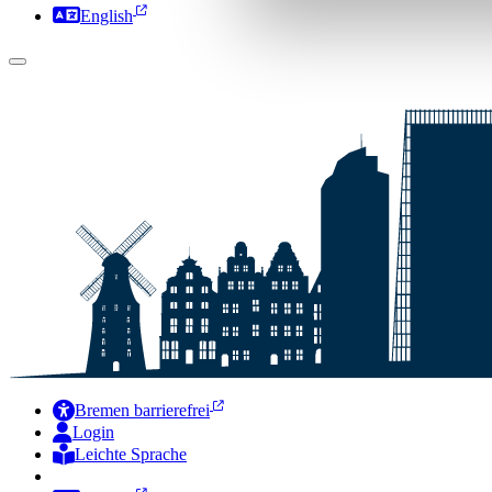
English
Bremen barrierefrei
Login
Leichte Sprache
Zur Deutschen Gebärdensprache