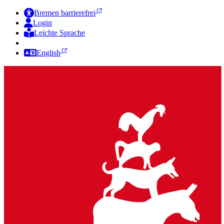
Bremen barrierefrei
Login
Leichte Sprache
Zur Deutschen Gebärdensprache
English