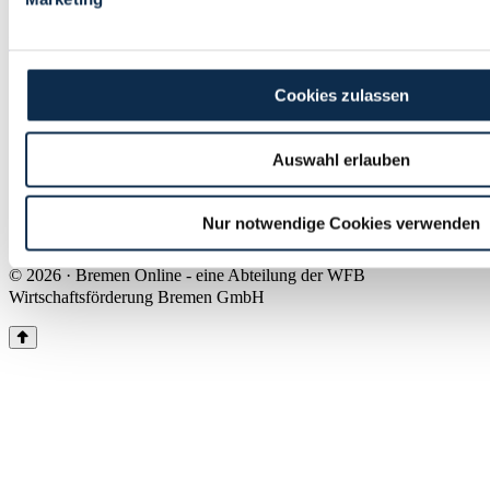
Land Bremen
Instagram
Pinterest
Facebook
Tiktok
Youtube
Impressum & Kontakt
Cookies zulassen
Barrierefreiheit
Produkte & Mediadaten
Presse
Auswahl erlauben
Über uns
Inhaltsübersicht
Nutzungsbedingungen
Nur notwendige Cookies verwenden
Datenschutz
© 2026 · Bremen Online - eine Abteilung der WFB
Wirtschaftsförderung Bremen GmbH