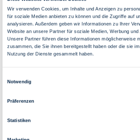
Bildung
Wirtschaft
Wir verwenden Cookies, um Inhalte und Anzeigen zu persona
Wissenschaft
für soziale Medien anbieten zu können und die Zugriffe auf 
Marktplatz
analysieren. Außerdem geben wir Informationen zu Ihrer Ve
Website an unsere Partner für soziale Medien, Werbung und 
Bremen barrierefrei
Login
Unsere Partner führen diese Informationen möglicherweise m
Leichte Sprache
zusammen, die Sie ihnen bereitgestellt haben oder die sie i
Zur Deutschen Gebärdensprache
Nutzung der Dienste gesammelt haben.
English
Einwilligungsauswahl
Notwendig
Präferenzen
Bremen barrierefrei
Login
Statistiken
Leichte Sprache
Zur Deutschen Gebärdensprache
English
Marketing