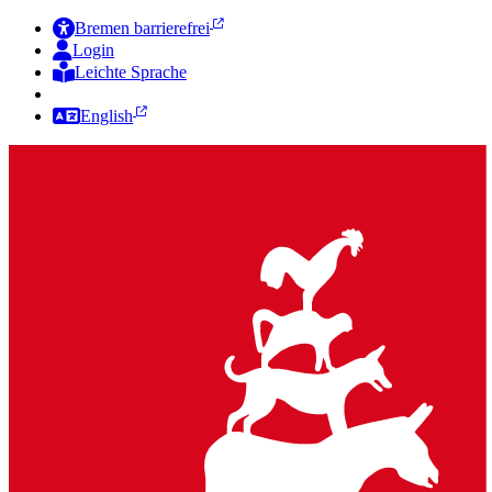
Bremen barrierefrei
Login
Leichte Sprache
Zur Deutschen Gebärdensprache
English