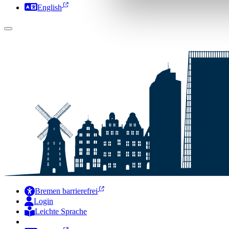
English
Bremen barrierefrei
Login
Leichte Sprache
Zur Deutschen Gebärdensprache