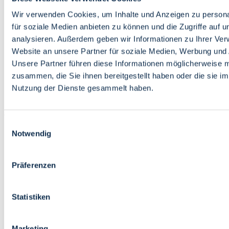
Bildung
Wirtschaft
Wir verwenden Cookies, um Inhalte und Anzeigen zu persona
Wissenschaft
für soziale Medien anbieten zu können und die Zugriffe auf 
Marktplatz
analysieren. Außerdem geben wir Informationen zu Ihrer Ve
Website an unsere Partner für soziale Medien, Werbung und 
Bremen barrierefrei
Login
Unsere Partner führen diese Informationen möglicherweise m
Leichte Sprache
zusammen, die Sie ihnen bereitgestellt haben oder die sie i
Zur Deutschen Gebärdensprache
Nutzung der Dienste gesammelt haben.
English
Einwilligungsauswahl
Notwendig
Präferenzen
Bremen barrierefrei
Login
Statistiken
Leichte Sprache
Zur Deutschen Gebärdensprache
English
Marketing