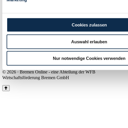
Land Bremen
Instagram
Pinterest
Facebook
Tiktok
Youtube
Impressum & Kontakt
Cookies zulassen
Barrierefreiheit
Produkte & Mediadaten
Presse
Auswahl erlauben
Über uns
Inhaltsübersicht
Nutzungsbedingungen
Nur notwendige Cookies verwenden
Datenschutz
© 2026 · Bremen Online - eine Abteilung der WFB
Wirtschaftsförderung Bremen GmbH