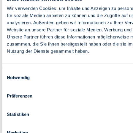
Bildung
Wirtschaft
Wir verwenden Cookies, um Inhalte und Anzeigen zu persona
Wissenschaft
für soziale Medien anbieten zu können und die Zugriffe auf 
Marktplatz
analysieren. Außerdem geben wir Informationen zu Ihrer Ve
Website an unsere Partner für soziale Medien, Werbung und 
Bremen barrierefrei
Login
Unsere Partner führen diese Informationen möglicherweise m
Leichte Sprache
zusammen, die Sie ihnen bereitgestellt haben oder die sie i
Zur Deutschen Gebärdensprache
Nutzung der Dienste gesammelt haben.
English
Einwilligungsauswahl
Notwendig
Präferenzen
Bremen barrierefrei
Login
Statistiken
Leichte Sprache
Zur Deutschen Gebärdensprache
English
Marketing