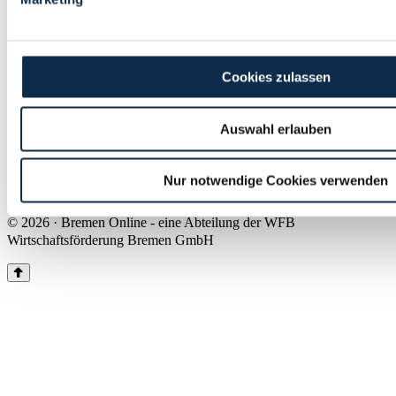
Land Bremen
Instagram
Pinterest
Facebook
Tiktok
Youtube
Impressum & Kontakt
Cookies zulassen
Barrierefreiheit
Produkte & Mediadaten
Presse
Auswahl erlauben
Über uns
Inhaltsübersicht
Nutzungsbedingungen
Nur notwendige Cookies verwenden
Datenschutz
© 2026 · Bremen Online - eine Abteilung der WFB
Wirtschaftsförderung Bremen GmbH