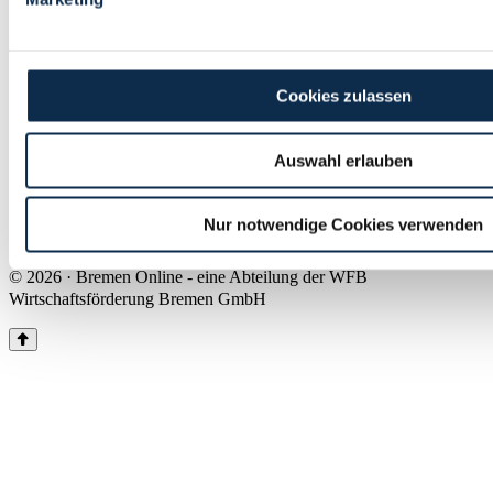
Land Bremen
Instagram
Pinterest
Facebook
Tiktok
Youtube
Impressum & Kontakt
Cookies zulassen
Barrierefreiheit
Produkte & Mediadaten
Presse
Auswahl erlauben
Über uns
Inhaltsübersicht
Nutzungsbedingungen
Nur notwendige Cookies verwenden
Datenschutz
© 2026 · Bremen Online - eine Abteilung der WFB
Wirtschaftsförderung Bremen GmbH