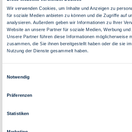
Bildung
Wirtschaft
Wir verwenden Cookies, um Inhalte und Anzeigen zu persona
Wissenschaft
für soziale Medien anbieten zu können und die Zugriffe auf 
Marktplatz
analysieren. Außerdem geben wir Informationen zu Ihrer Ve
Website an unsere Partner für soziale Medien, Werbung und 
Bremen barrierefrei
Login
Unsere Partner führen diese Informationen möglicherweise m
Leichte Sprache
zusammen, die Sie ihnen bereitgestellt haben oder die sie i
Zur Deutschen Gebärdensprache
Nutzung der Dienste gesammelt haben.
English
Einwilligungsauswahl
Notwendig
Präferenzen
Bremen barrierefrei
Login
Statistiken
Leichte Sprache
Zur Deutschen Gebärdensprache
English
Marketing