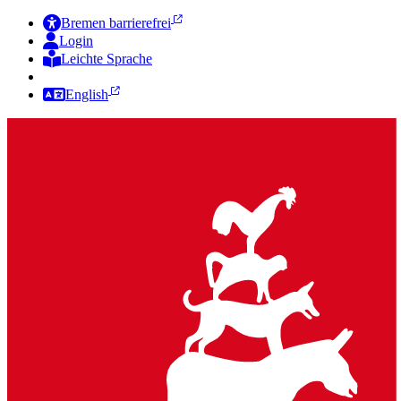
Bremen barrierefrei
Login
Leichte Sprache
Zur Deutschen Gebärdensprache
English