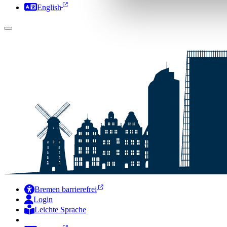
English
Bremen barrierefrei
Login
Leichte Sprache
Zur Deutschen Gebärdensprache