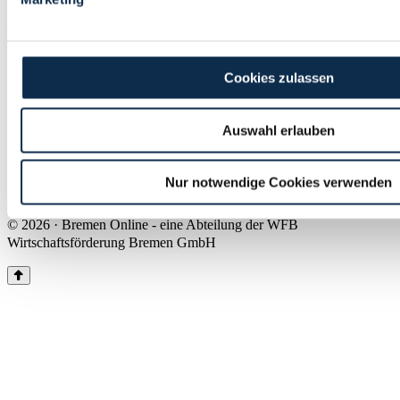
Land Bremen
Instagram
Pinterest
Facebook
Tiktok
Youtube
Impressum & Kontakt
Cookies zulassen
Barrierefreiheit
Produkte & Mediadaten
Presse
Auswahl erlauben
Über uns
Inhaltsübersicht
Nutzungsbedingungen
Nur notwendige Cookies verwenden
Datenschutz
© 2026 · Bremen Online - eine Abteilung der WFB
Wirtschaftsförderung Bremen GmbH