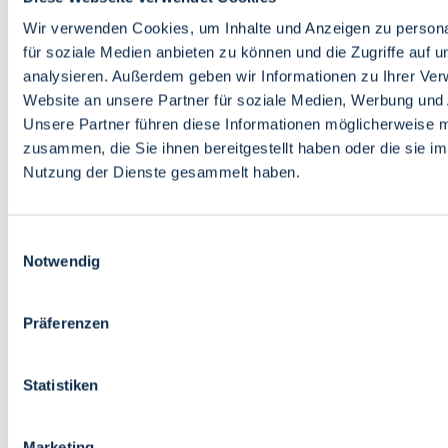
Bildung
Wirtschaft
Wir verwenden Cookies, um Inhalte und Anzeigen zu persona
Wissenschaft
für soziale Medien anbieten zu können und die Zugriffe auf 
Marktplatz
analysieren. Außerdem geben wir Informationen zu Ihrer Ve
Website an unsere Partner für soziale Medien, Werbung und 
Bremen barrierefrei
Login
Unsere Partner führen diese Informationen möglicherweise m
Leichte Sprache
zusammen, die Sie ihnen bereitgestellt haben oder die sie i
Zur Deutschen Gebärdensprache
Nutzung der Dienste gesammelt haben.
English
Einwilligungsauswahl
Notwendig
Präferenzen
Bremen barrierefrei
Login
Statistiken
Leichte Sprache
Zur Deutschen Gebärdensprache
English
Marketing