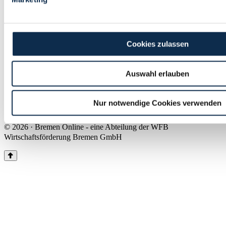
Land Bremen
Instagram
Pinterest
Facebook
Tiktok
Youtube
Impressum & Kontakt
Cookies zulassen
Barrierefreiheit
Produkte & Mediadaten
Presse
Auswahl erlauben
Über uns
Inhaltsübersicht
Nutzungsbedingungen
Nur notwendige Cookies verwenden
Datenschutz
© 2026 · Bremen Online - eine Abteilung der WFB
Wirtschaftsförderung Bremen GmbH