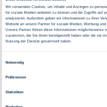
Bildung
Wirtschaft
Wir verwenden Cookies, um Inhalte und Anzeigen zu persona
Wissenschaft
für soziale Medien anbieten zu können und die Zugriffe auf 
Marktplatz
analysieren. Außerdem geben wir Informationen zu Ihrer Ve
Website an unsere Partner für soziale Medien, Werbung und 
Bremen barrierefrei
Login
Unsere Partner führen diese Informationen möglicherweise m
Leichte Sprache
zusammen, die Sie ihnen bereitgestellt haben oder die sie i
Zur Deutschen Gebärdensprache
Nutzung der Dienste gesammelt haben.
English
Einwilligungsauswahl
Notwendig
Präferenzen
Bremen barrierefrei
Login
Statistiken
Leichte Sprache
Zur Deutschen Gebärdensprache
English
Marketing