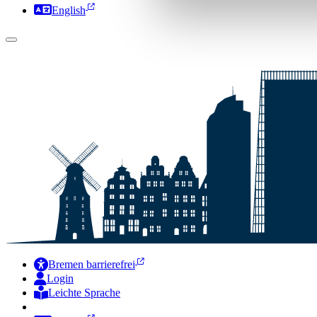
English
Bremen barrierefrei
Login
Leichte Sprache
Zur Deutschen Gebärdensprache