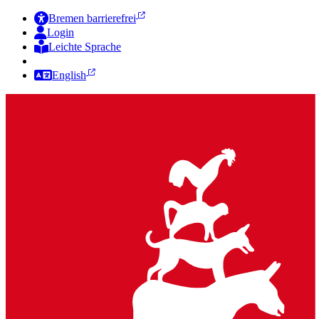
Bremen barrierefrei
Login
Leichte Sprache
Zur Deutschen Gebärdensprache
English