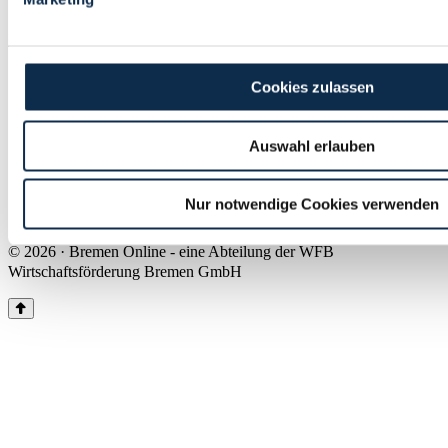
Land Bremen
Instagram
Pinterest
Facebook
Tiktok
Youtube
Impressum & Kontakt
Cookies zulassen
Barrierefreiheit
Produkte & Mediadaten
Presse
Auswahl erlauben
Über uns
Inhaltsübersicht
Nutzungsbedingungen
Nur notwendige Cookies verwenden
Datenschutz
© 2026 · Bremen Online - eine Abteilung der WFB
Wirtschaftsförderung Bremen GmbH