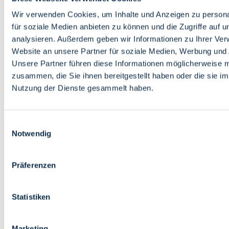
Bildung
Wirtschaft
Wir verwenden Cookies, um Inhalte und Anzeigen zu persona
Wissenschaft
für soziale Medien anbieten zu können und die Zugriffe auf 
Marktplatz
analysieren. Außerdem geben wir Informationen zu Ihrer Ve
Website an unsere Partner für soziale Medien, Werbung und 
Bremen barrierefrei
Login
Unsere Partner führen diese Informationen möglicherweise m
Leichte Sprache
zusammen, die Sie ihnen bereitgestellt haben oder die sie i
Zur Deutschen Gebärdensprache
Nutzung der Dienste gesammelt haben.
English
Einwilligungsauswahl
Notwendig
Präferenzen
Bremen barrierefrei
Login
Statistiken
Leichte Sprache
Zur Deutschen Gebärdensprache
English
Marketing