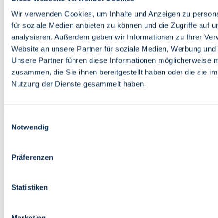
Bildung
Wirtschaft
Wir verwenden Cookies, um Inhalte und Anzeigen zu persona
Wissenschaft
für soziale Medien anbieten zu können und die Zugriffe auf 
Marktplatz
analysieren. Außerdem geben wir Informationen zu Ihrer Ve
Website an unsere Partner für soziale Medien, Werbung und 
Bremen barrierefrei
Login
Unsere Partner führen diese Informationen möglicherweise m
Leichte Sprache
zusammen, die Sie ihnen bereitgestellt haben oder die sie i
Zur Deutschen Gebärdensprache
Nutzung der Dienste gesammelt haben.
English
Einwilligungsauswahl
Notwendig
Präferenzen
Bremen barrierefrei
Login
Statistiken
Leichte Sprache
Zur Deutschen Gebärdensprache
English
Marketing