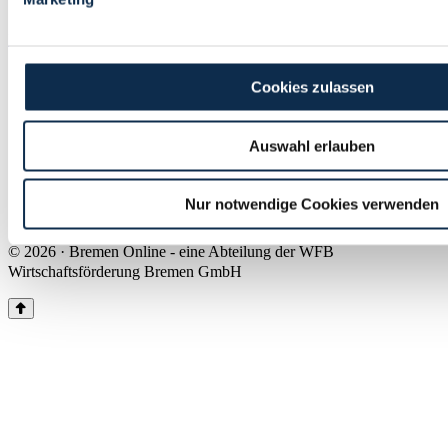
Land Bremen
Instagram
Pinterest
Facebook
Tiktok
Youtube
Impressum & Kontakt
Cookies zulassen
Barrierefreiheit
Produkte & Mediadaten
Presse
Auswahl erlauben
Über uns
Inhaltsübersicht
Nutzungsbedingungen
Nur notwendige Cookies verwenden
Datenschutz
© 2026 · Bremen Online - eine Abteilung der WFB
Wirtschaftsförderung Bremen GmbH