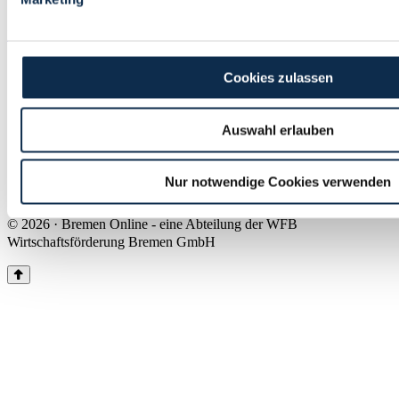
Land Bremen
Instagram
Pinterest
Facebook
Tiktok
Youtube
Impressum & Kontakt
Cookies zulassen
Barrierefreiheit
Produkte & Mediadaten
Presse
Auswahl erlauben
Über uns
Inhaltsübersicht
Nutzungsbedingungen
Nur notwendige Cookies verwenden
Datenschutz
© 2026 · Bremen Online - eine Abteilung der WFB
Wirtschaftsförderung Bremen GmbH