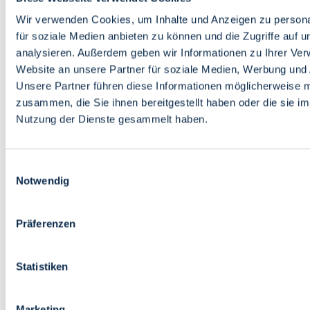
Bildung
Wirtschaft
Wir verwenden Cookies, um Inhalte und Anzeigen zu persona
Wissenschaft
für soziale Medien anbieten zu können und die Zugriffe auf 
Marktplatz
analysieren. Außerdem geben wir Informationen zu Ihrer Ve
Website an unsere Partner für soziale Medien, Werbung und 
Bremen barrierefrei
Login
Unsere Partner führen diese Informationen möglicherweise m
Leichte Sprache
zusammen, die Sie ihnen bereitgestellt haben oder die sie i
Zur Deutschen Gebärdensprache
Nutzung der Dienste gesammelt haben.
English
Einwilligungsauswahl
Notwendig
Präferenzen
Bremen barrierefrei
Login
Statistiken
Leichte Sprache
Zur Deutschen Gebärdensprache
English
Marketing