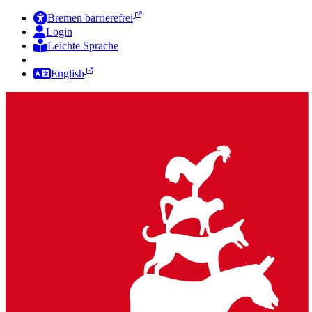
Bremen barrierefrei
Login
Leichte Sprache
Zur Deutschen Gebärdensprache
English