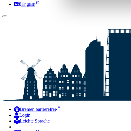
English
Bremen barrierefrei
Login
Leichte Sprache
Zur Deutschen Gebärdensprache