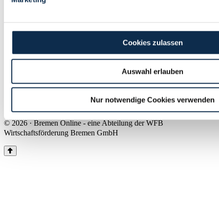
Land Bremen
Instagram
Pinterest
Facebook
Tiktok
Youtube
Impressum & Kontakt
Cookies zulassen
Barrierefreiheit
Produkte & Mediadaten
Presse
Auswahl erlauben
Über uns
Inhaltsübersicht
Nutzungsbedingungen
Nur notwendige Cookies verwenden
Datenschutz
© 2026 · Bremen Online - eine Abteilung der WFB
Wirtschaftsförderung Bremen GmbH