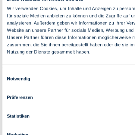
Bildung
Wirtschaft
Wir verwenden Cookies, um Inhalte und Anzeigen zu persona
Wissenschaft
für soziale Medien anbieten zu können und die Zugriffe auf 
Marktplatz
analysieren. Außerdem geben wir Informationen zu Ihrer Ve
Website an unsere Partner für soziale Medien, Werbung und 
Bremen barrierefrei
Login
Unsere Partner führen diese Informationen möglicherweise m
Leichte Sprache
zusammen, die Sie ihnen bereitgestellt haben oder die sie i
Zur Deutschen Gebärdensprache
Nutzung der Dienste gesammelt haben.
English
Einwilligungsauswahl
Notwendig
Präferenzen
Bremen barrierefrei
Login
Statistiken
Leichte Sprache
Zur Deutschen Gebärdensprache
English
Marketing