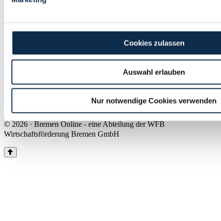
Land Bremen
Instagram
Pinterest
Facebook
Tiktok
Youtube
Impressum & Kontakt
Cookies zulassen
Barrierefreiheit
Produkte & Mediadaten
Presse
Auswahl erlauben
Über uns
Inhaltsübersicht
Nutzungsbedingungen
Nur notwendige Cookies verwenden
Datenschutz
© 2026 · Bremen Online - eine Abteilung der WFB
Wirtschaftsförderung Bremen GmbH