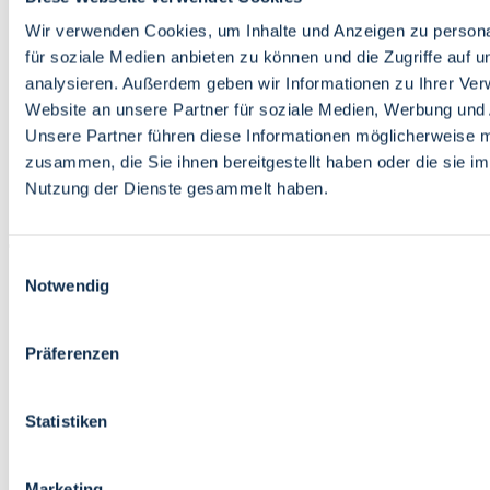
Bildung
Wirtschaft
Wir verwenden Cookies, um Inhalte und Anzeigen zu persona
Wissenschaft
für soziale Medien anbieten zu können und die Zugriffe auf 
Marktplatz
analysieren. Außerdem geben wir Informationen zu Ihrer Ve
Website an unsere Partner für soziale Medien, Werbung und 
Bremen barrierefrei
Login
Unsere Partner führen diese Informationen möglicherweise m
Leichte Sprache
zusammen, die Sie ihnen bereitgestellt haben oder die sie i
Zur Deutschen Gebärdensprache
Nutzung der Dienste gesammelt haben.
English
Einwilligungsauswahl
Notwendig
Präferenzen
Bremen barrierefrei
Login
Statistiken
Leichte Sprache
Zur Deutschen Gebärdensprache
English
Marketing