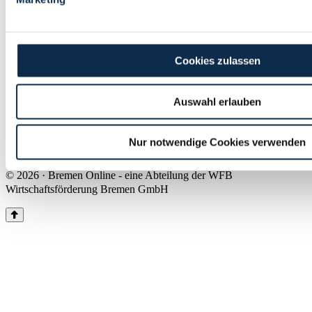
Land Bremen
Instagram
Pinterest
Facebook
Tiktok
Youtube
Impressum & Kontakt
Cookies zulassen
Barrierefreiheit
Produkte & Mediadaten
Presse
Auswahl erlauben
Über uns
Inhaltsübersicht
Nutzungsbedingungen
Nur notwendige Cookies verwenden
Datenschutz
© 2026 · Bremen Online - eine Abteilung der WFB
Wirtschaftsförderung Bremen GmbH