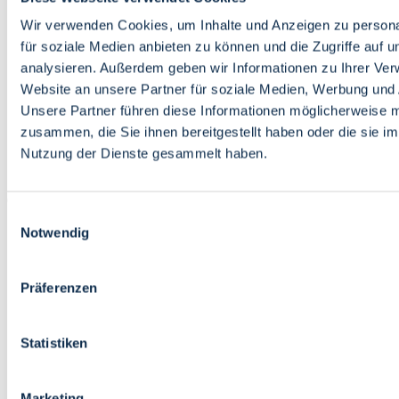
Bildung
Wirtschaft
Wir verwenden Cookies, um Inhalte und Anzeigen zu persona
Wissenschaft
für soziale Medien anbieten zu können und die Zugriffe auf 
Marktplatz
analysieren. Außerdem geben wir Informationen zu Ihrer Ve
Website an unsere Partner für soziale Medien, Werbung und 
Bremen barrierefrei
Login
Unsere Partner führen diese Informationen möglicherweise m
Leichte Sprache
zusammen, die Sie ihnen bereitgestellt haben oder die sie i
Zur Deutschen Gebärdensprache
Nutzung der Dienste gesammelt haben.
English
Einwilligungsauswahl
Notwendig
Präferenzen
Bremen barrierefrei
Login
Statistiken
Leichte Sprache
Zur Deutschen Gebärdensprache
English
Marketing