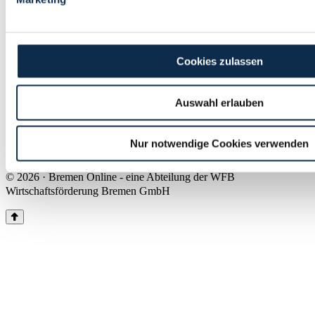
Land Bremen
Instagram
Pinterest
Facebook
Tiktok
Youtube
Impressum & Kontakt
Cookies zulassen
Barrierefreiheit
Produkte & Mediadaten
Presse
Auswahl erlauben
Über uns
Inhaltsübersicht
Nutzungsbedingungen
Nur notwendige Cookies verwenden
Datenschutz
© 2026 · Bremen Online - eine Abteilung der WFB
Wirtschaftsförderung Bremen GmbH