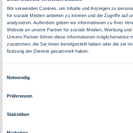
Bildung
Wirtschaft
Wir verwenden Cookies, um Inhalte und Anzeigen zu persona
Wissenschaft
für soziale Medien anbieten zu können und die Zugriffe auf 
Marktplatz
analysieren. Außerdem geben wir Informationen zu Ihrer Ve
Website an unsere Partner für soziale Medien, Werbung und 
Bremen barrierefrei
Login
Unsere Partner führen diese Informationen möglicherweise m
Leichte Sprache
zusammen, die Sie ihnen bereitgestellt haben oder die sie i
Zur Deutschen Gebärdensprache
Nutzung der Dienste gesammelt haben.
English
Einwilligungsauswahl
Notwendig
Präferenzen
Bremen barrierefrei
Login
Statistiken
Leichte Sprache
Zur Deutschen Gebärdensprache
English
Marketing