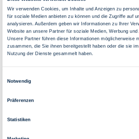
Bildung
Wirtschaft
Wir verwenden Cookies, um Inhalte und Anzeigen zu persona
Wissenschaft
für soziale Medien anbieten zu können und die Zugriffe auf 
Marktplatz
analysieren. Außerdem geben wir Informationen zu Ihrer Ve
Website an unsere Partner für soziale Medien, Werbung und 
Bremen barrierefrei
Login
Unsere Partner führen diese Informationen möglicherweise m
Leichte Sprache
zusammen, die Sie ihnen bereitgestellt haben oder die sie i
Zur Deutschen Gebärdensprache
Nutzung der Dienste gesammelt haben.
English
Einwilligungsauswahl
Notwendig
Präferenzen
Bremen barrierefrei
Login
Statistiken
Leichte Sprache
Zur Deutschen Gebärdensprache
English
Marketing