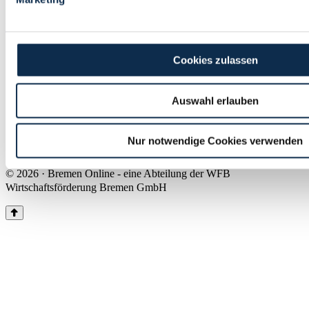
Land Bremen
Instagram
Pinterest
Facebook
Tiktok
Youtube
Impressum & Kontakt
Cookies zulassen
Barrierefreiheit
Produkte & Mediadaten
Presse
Auswahl erlauben
Über uns
Inhaltsübersicht
Nutzungsbedingungen
Nur notwendige Cookies verwenden
Datenschutz
© 2026 · Bremen Online - eine Abteilung der WFB
Wirtschaftsförderung Bremen GmbH