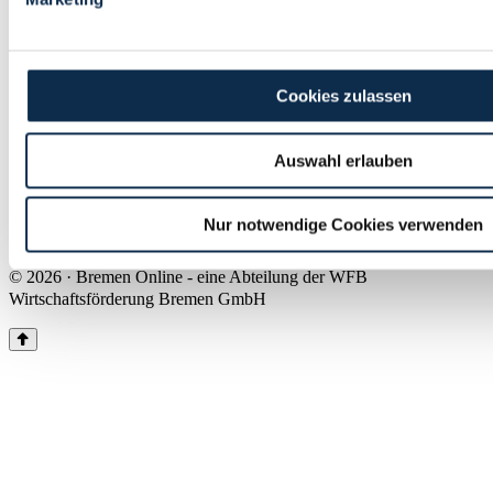
Land Bremen
Instagram
Pinterest
Facebook
Tiktok
Youtube
Impressum & Kontakt
Cookies zulassen
Barrierefreiheit
Produkte & Mediadaten
Presse
Auswahl erlauben
Über uns
Inhaltsübersicht
Nutzungsbedingungen
Nur notwendige Cookies verwenden
Datenschutz
© 2026 · Bremen Online - eine Abteilung der WFB
Wirtschaftsförderung Bremen GmbH