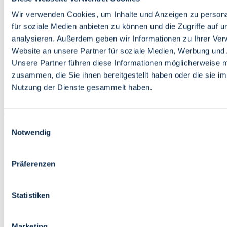
Bildung
Wirtschaft
Wir verwenden Cookies, um Inhalte und Anzeigen zu persona
Wissenschaft
für soziale Medien anbieten zu können und die Zugriffe auf 
Marktplatz
analysieren. Außerdem geben wir Informationen zu Ihrer Ve
Website an unsere Partner für soziale Medien, Werbung und 
Bremen barrierefrei
Login
Unsere Partner führen diese Informationen möglicherweise m
Leichte Sprache
zusammen, die Sie ihnen bereitgestellt haben oder die sie i
Zur Deutschen Gebärdensprache
Nutzung der Dienste gesammelt haben.
English
Einwilligungsauswahl
Notwendig
Präferenzen
Bremen barrierefrei
Login
Statistiken
Leichte Sprache
Zur Deutschen Gebärdensprache
English
Marketing