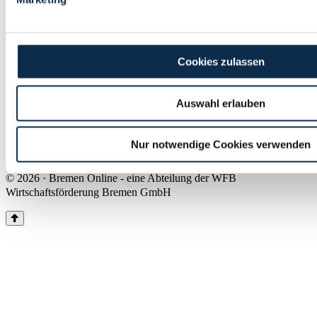
Land Bremen
Instagram
Pinterest
Facebook
Tiktok
Youtube
Impressum & Kontakt
Cookies zulassen
Barrierefreiheit
Produkte & Mediadaten
Presse
Auswahl erlauben
Über uns
Inhaltsübersicht
Nutzungsbedingungen
Nur notwendige Cookies verwenden
Datenschutz
© 2026 · Bremen Online - eine Abteilung der WFB
Wirtschaftsförderung Bremen GmbH