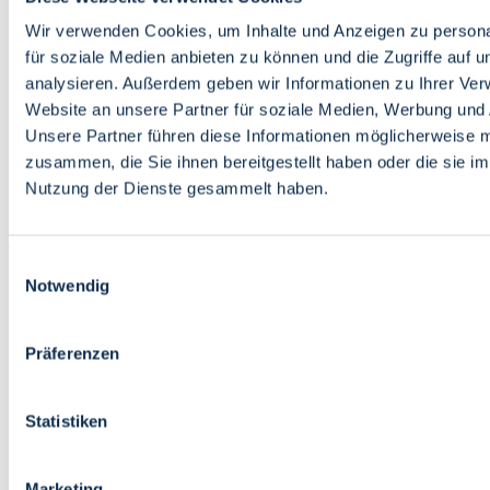
Bildung
Wirtschaft
Wir verwenden Cookies, um Inhalte und Anzeigen zu persona
Wissenschaft
für soziale Medien anbieten zu können und die Zugriffe auf 
Marktplatz
analysieren. Außerdem geben wir Informationen zu Ihrer Ve
Website an unsere Partner für soziale Medien, Werbung und 
Bremen barrierefrei
Login
Unsere Partner führen diese Informationen möglicherweise m
Leichte Sprache
zusammen, die Sie ihnen bereitgestellt haben oder die sie i
Zur Deutschen Gebärdensprache
Nutzung der Dienste gesammelt haben.
English
Einwilligungsauswahl
Notwendig
Präferenzen
Bremen barrierefrei
Login
Statistiken
Leichte Sprache
Zur Deutschen Gebärdensprache
English
Marketing