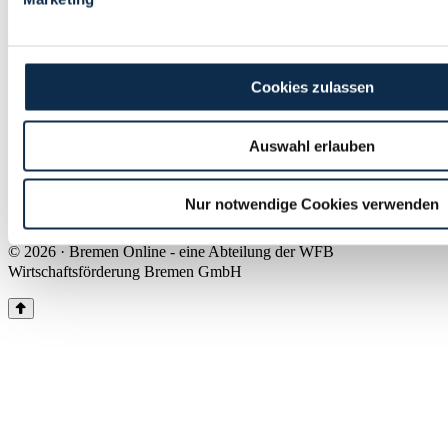
Land Bremen
Instagram
Pinterest
Facebook
Tiktok
Youtube
Impressum & Kontakt
Cookies zulassen
Barrierefreiheit
Produkte & Mediadaten
Presse
Auswahl erlauben
Über uns
Inhaltsübersicht
Nutzungsbedingungen
Nur notwendige Cookies verwenden
Datenschutz
© 2026 · Bremen Online - eine Abteilung der WFB
Wirtschaftsförderung Bremen GmbH