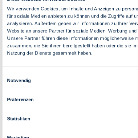
Bildung
Wirtschaft
Wir verwenden Cookies, um Inhalte und Anzeigen zu persona
Wissenschaft
für soziale Medien anbieten zu können und die Zugriffe auf 
Marktplatz
analysieren. Außerdem geben wir Informationen zu Ihrer Ve
Website an unsere Partner für soziale Medien, Werbung und 
Bremen barrierefrei
Login
Unsere Partner führen diese Informationen möglicherweise m
Leichte Sprache
zusammen, die Sie ihnen bereitgestellt haben oder die sie i
Zur Deutschen Gebärdensprache
Nutzung der Dienste gesammelt haben.
English
Einwilligungsauswahl
Notwendig
Präferenzen
Bremen barrierefrei
Login
Statistiken
Leichte Sprache
Zur Deutschen Gebärdensprache
English
Marketing