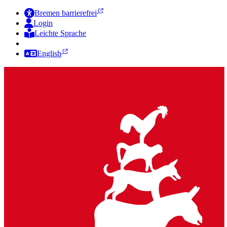
Bremen barrierefrei
Login
Leichte Sprache
Zur Deutschen Gebärdensprache
English