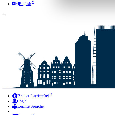
English
Bremen barrierefrei
Login
Leichte Sprache
Zur Deutschen Gebärdensprache