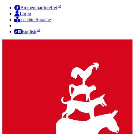
Bremen barrierefrei
Login
Leichte Sprache
Zur Deutschen Gebärdensprache
English