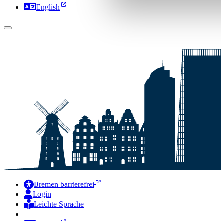
English
Bremen barrierefrei
Login
Leichte Sprache
Zur Deutschen Gebärdensprache