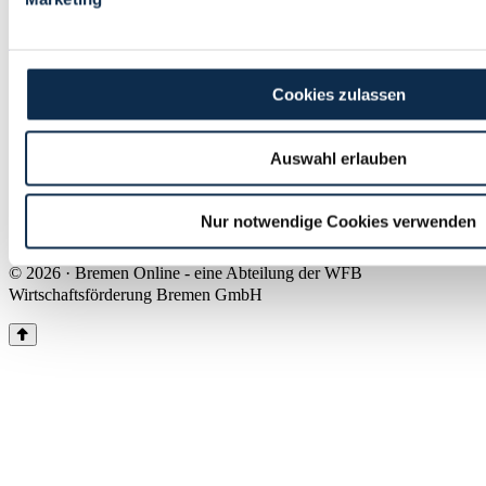
Land Bremen
Instagram
Pinterest
Facebook
Tiktok
Youtube
Impressum & Kontakt
Cookies zulassen
Barrierefreiheit
Produkte & Mediadaten
Presse
Auswahl erlauben
Über uns
Inhaltsübersicht
Nutzungsbedingungen
Nur notwendige Cookies verwenden
Datenschutz
© 2026 · Bremen Online - eine Abteilung der WFB
Wirtschaftsförderung Bremen GmbH