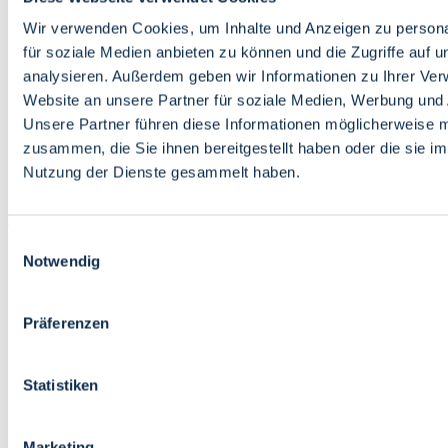
Bildung
Wirtschaft
Wir verwenden Cookies, um Inhalte und Anzeigen zu persona
Wissenschaft
für soziale Medien anbieten zu können und die Zugriffe auf 
Marktplatz
analysieren. Außerdem geben wir Informationen zu Ihrer Ve
Website an unsere Partner für soziale Medien, Werbung und 
Bremen barrierefrei
Login
Unsere Partner führen diese Informationen möglicherweise m
Leichte Sprache
zusammen, die Sie ihnen bereitgestellt haben oder die sie i
Zur Deutschen Gebärdensprache
Nutzung der Dienste gesammelt haben.
English
Einwilligungsauswahl
Notwendig
Präferenzen
Bremen barrierefrei
Login
Statistiken
Leichte Sprache
Zur Deutschen Gebärdensprache
English
Marketing