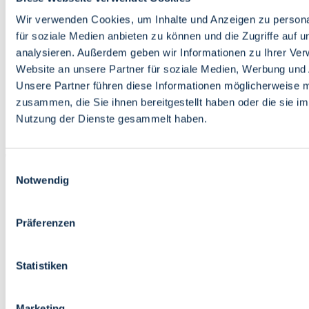
Bildung
Wirtschaft
Wir verwenden Cookies, um Inhalte und Anzeigen zu persona
Wissenschaft
für soziale Medien anbieten zu können und die Zugriffe auf 
Marktplatz
analysieren. Außerdem geben wir Informationen zu Ihrer Ve
Website an unsere Partner für soziale Medien, Werbung und 
Bremen barrierefrei
Login
Unsere Partner führen diese Informationen möglicherweise m
Leichte Sprache
zusammen, die Sie ihnen bereitgestellt haben oder die sie i
Zur Deutschen Gebärdensprache
Nutzung der Dienste gesammelt haben.
English
Einwilligungsauswahl
Notwendig
Präferenzen
Bremen barrierefrei
Login
Statistiken
Leichte Sprache
Zur Deutschen Gebärdensprache
English
Marketing