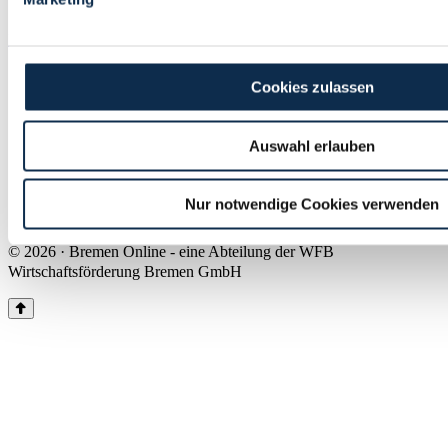
Land Bremen
Instagram
Pinterest
Facebook
Tiktok
Youtube
Impressum & Kontakt
Cookies zulassen
Barrierefreiheit
Produkte & Mediadaten
Presse
Auswahl erlauben
Über uns
Inhaltsübersicht
Nutzungsbedingungen
Nur notwendige Cookies verwenden
Datenschutz
© 2026 · Bremen Online - eine Abteilung der WFB
Wirtschaftsförderung Bremen GmbH