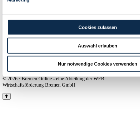
Land Bremen
Instagram
Pinterest
Facebook
Tiktok
Youtube
Impressum & Kontakt
Cookies zulassen
Barrierefreiheit
Produkte & Mediadaten
Presse
Auswahl erlauben
Über uns
Inhaltsübersicht
Nutzungsbedingungen
Nur notwendige Cookies verwenden
Datenschutz
© 2026 · Bremen Online - eine Abteilung der WFB
Wirtschaftsförderung Bremen GmbH