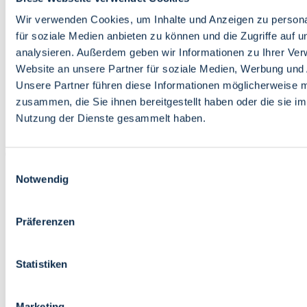
Bildung
Wirtschaft
Wir verwenden Cookies, um Inhalte und Anzeigen zu persona
Wissenschaft
für soziale Medien anbieten zu können und die Zugriffe auf 
Marktplatz
analysieren. Außerdem geben wir Informationen zu Ihrer Ve
Website an unsere Partner für soziale Medien, Werbung und 
Bremen barrierefrei
Login
Unsere Partner führen diese Informationen möglicherweise m
Leichte Sprache
zusammen, die Sie ihnen bereitgestellt haben oder die sie i
Zur Deutschen Gebärdensprache
Nutzung der Dienste gesammelt haben.
English
Einwilligungsauswahl
Notwendig
Präferenzen
Bremen barrierefrei
Login
Statistiken
Leichte Sprache
Zur Deutschen Gebärdensprache
English
Marketing