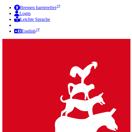
Bremen barrierefrei
Login
Leichte Sprache
Zur Deutschen Gebärdensprache
English