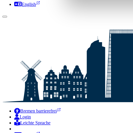
English
Bremen barrierefrei
Login
Leichte Sprache
Zur Deutschen Gebärdensprache