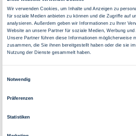
Bildung
Wirtschaft
Wir verwenden Cookies, um Inhalte und Anzeigen zu persona
Wissenschaft
für soziale Medien anbieten zu können und die Zugriffe auf 
Marktplatz
analysieren. Außerdem geben wir Informationen zu Ihrer Ve
Website an unsere Partner für soziale Medien, Werbung und 
Bremen barrierefrei
Login
Unsere Partner führen diese Informationen möglicherweise m
Leichte Sprache
zusammen, die Sie ihnen bereitgestellt haben oder die sie i
Zur Deutschen Gebärdensprache
Nutzung der Dienste gesammelt haben.
English
Einwilligungsauswahl
Notwendig
Präferenzen
Bremen barrierefrei
Login
Statistiken
Leichte Sprache
Zur Deutschen Gebärdensprache
English
Marketing