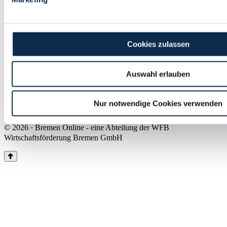
Land Bremen
Instagram
Pinterest
Facebook
Tiktok
Youtube
Impressum & Kontakt
Cookies zulassen
Barrierefreiheit
Produkte & Mediadaten
Presse
Auswahl erlauben
Über uns
Inhaltsübersicht
Nutzungsbedingungen
Nur notwendige Cookies verwenden
Datenschutz
© 2026 · Bremen Online - eine Abteilung der WFB
Wirtschaftsförderung Bremen GmbH