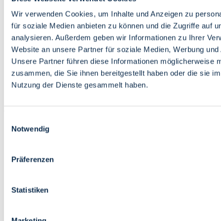
Bildung
Wirtschaft
Wir verwenden Cookies, um Inhalte und Anzeigen zu persona
Wissenschaft
für soziale Medien anbieten zu können und die Zugriffe auf 
Marktplatz
analysieren. Außerdem geben wir Informationen zu Ihrer Ve
Website an unsere Partner für soziale Medien, Werbung und 
Bremen barrierefrei
Login
Unsere Partner führen diese Informationen möglicherweise m
Leichte Sprache
zusammen, die Sie ihnen bereitgestellt haben oder die sie i
Zur Deutschen Gebärdensprache
Nutzung der Dienste gesammelt haben.
English
Einwilligungsauswahl
Notwendig
Präferenzen
Bremen barrierefrei
Login
Statistiken
Leichte Sprache
Zur Deutschen Gebärdensprache
English
Marketing