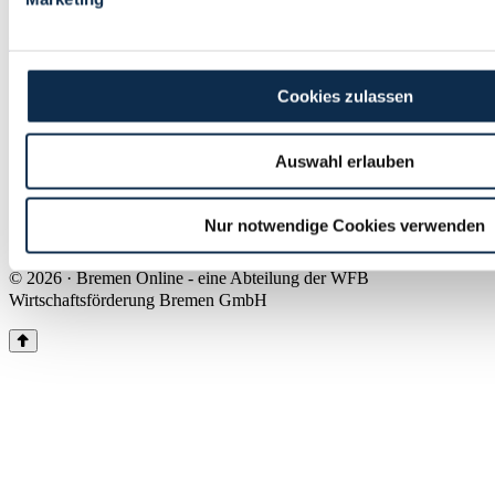
Land Bremen
Instagram
Pinterest
Facebook
Tiktok
Youtube
Impressum & Kontakt
Cookies zulassen
Barrierefreiheit
Produkte & Mediadaten
Presse
Auswahl erlauben
Über uns
Inhaltsübersicht
Nutzungsbedingungen
Nur notwendige Cookies verwenden
Datenschutz
© 2026 · Bremen Online - eine Abteilung der WFB
Wirtschaftsförderung Bremen GmbH